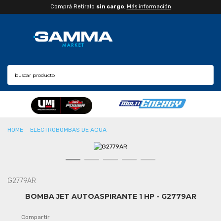
Comprá Retiralo
sin cargo
.
Más información
CONSULTAR PLAZO DE ENTREGA
ELECTROBOMBAS DE AGUA
CPA
G2779AR
BOMBA JET AUTOASPIRANTE 1 HP - G2779AR
Compartir