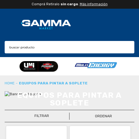
Comprá Retiralo
sin cargo
.
Más información
EQUIPOS PARA PINTAR A SOPLETE
EQUIPOS PARA PINTAR A
SOPLETE
FILTRAR