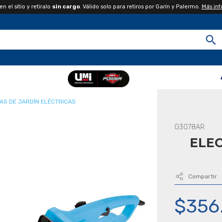
 el sitio y retiralo
sin cargo
. Válido solo para retiros por Garín y Palermo.
Más in
AS DE JARDÍN ELÉCTRICAS
G3078AR
ELEC
Compartir
$356