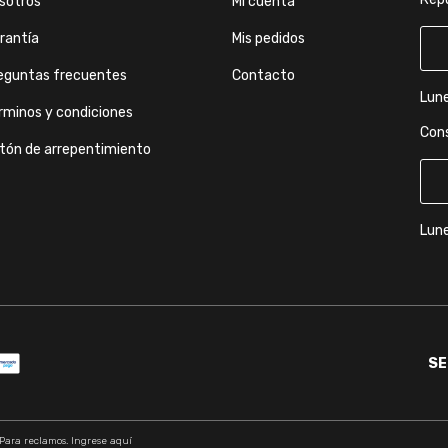
sotros
Mi cuenta
rantía
Mis pedidos
eguntas frecuentes
Contacto
Lune
rminos y condiciones
Con
tón de arrepentimiento
Lune
SE
 Para reclamos.
Ingrese aquí