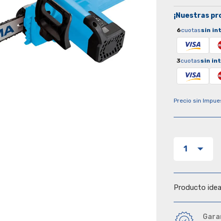
¡Nuestras pr
6
cuotas
sin in
3
cuotas
sin in
Precio sin Impue
1
Producto ideal
Gara