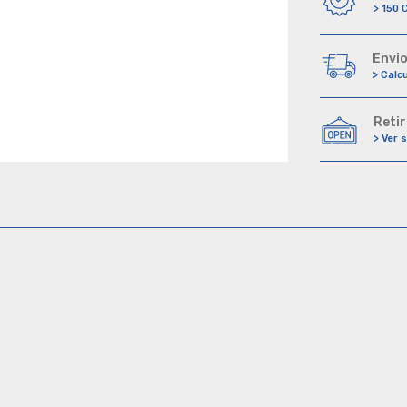
> 150 
Envio
> Calc
Retir
> Ver 
CONSULTAR PLAZO DE ENTREGA
CPA