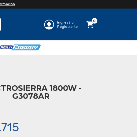
formación
0
Ingresá o
Registrarte
Regístrate acá
TROSIERRA 1800W -
G3078AR
.715