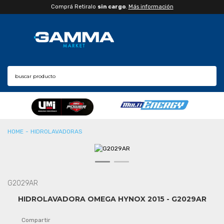
Comprá Retiralo
sin cargo
.
Más información
CONSULTAR PLAZO DE ENTREGA
CPA
HIDROLAVADORAS
G2029AR
HIDROLAVADORA OMEGA HYNOX 2015 - G2029AR
Compartir