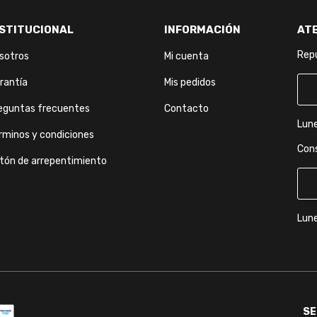
NSTITUCIONAL
INFORMACIÓN
AT
Repu
sotros
Mi cuenta
rantía
Mis pedidos
eguntas frecuentes
Contacto
Lune
rminos y condiciones
Con
tón de arrepentimiento
Lune
SE