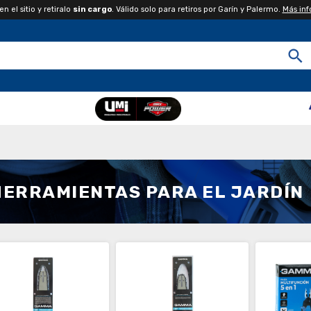
 el sitio y retiralo
sin cargo
. Válido solo para retiros por Garín y Palermo.
Más in
HERRAMIENTAS PARA EL JARDÍN