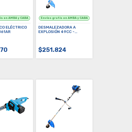
CO ELÉCTRICO
DESMALEZADORA A
861AR
EXPLOSIÓN 49CC -
G1857AR
470
$251.824
OMPRAR
COMPRAR