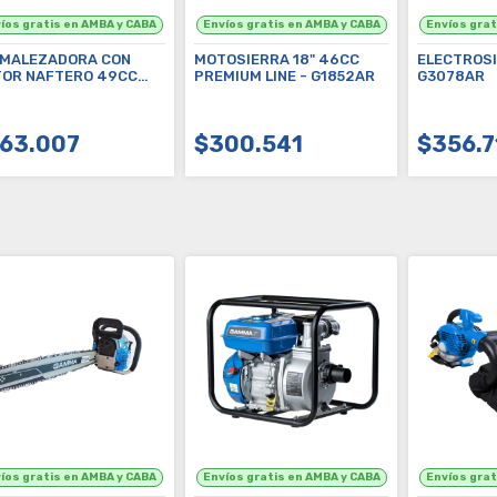
MALEZADORA CON
MOTOSIERRA 18" 46CC
ELECTROSI
OR NAFTERO 49CC
PREMIUM LINE - G1852AR
G3078AR
LIT SHAFT"- G1844AR
63.007
$300.541
$356.7
COMPRAR
COMPRAR
C