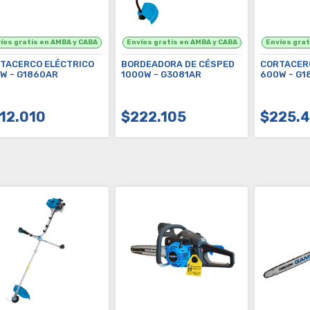
TACERCO ELÉCTRICO
BORDEADORA DE CÉSPED
CORTACER
W - G1860AR
1000W - G3081AR
600W - G1
12.010
$222.105
$225.
COMPRAR
COMPRAR
C