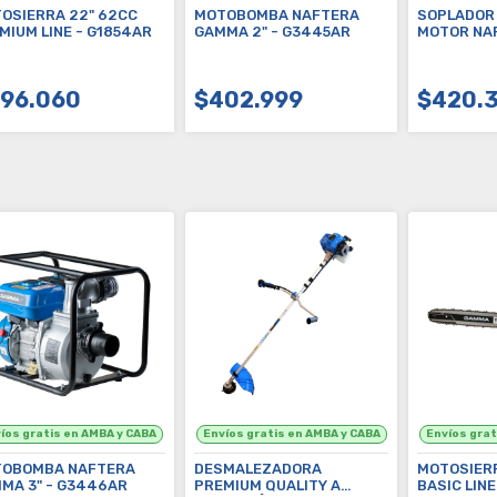
OSIERRA 22" 62CC
MOTOBOMBA NAFTERA
SOPLADOR
MIUM LINE - G1854AR
GAMMA 2" - G3445AR
MOTOR NAFTER
G1870AR
96.060
$402.999
$420.
COMPRAR
COMPRAR
C
OBOMBA NAFTERA
DESMALEZADORA
MOTOSIERR
MA 3" - G3446AR
PREMIUM QUALITY A
BASIC LINE