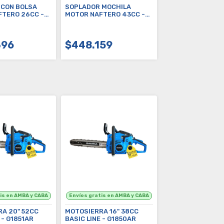
 CON BOLSA
SOPLADOR MOCHILA
O 26CC -
MOTOR NAFTERO 43CC -
G1871AR
396
$448.159
OMPRAR
COMPRAR
A 20" 52CC
MOTOSIERRA 16" 38CC
 - G1851AR
BASIC LINE - G1850AR