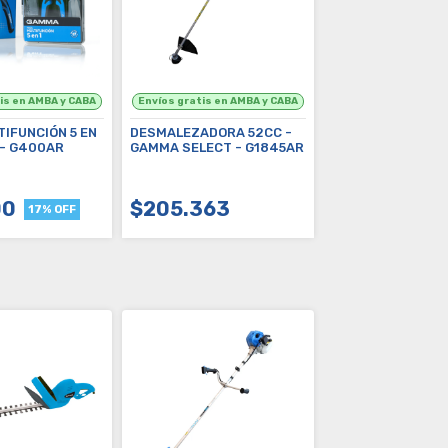
TIFUNCIÓN 5 EN
DESMALEZADORA 52CC -
 - G400AR
GAMMA SELECT - G1845AR
00
$205.363
17% OFF
OMPRAR
COMPRAR