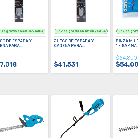
GO DE ESPADA Y
JUEGO DE ESPADA Y
PINZA MUL
ENA PARA
CADENA PARA
1 - GAMMA
OSIERRA DE 18" -
MOTOSIERRA DE 20" -
542AC
G19543AC
$64.800
7.018
$41.531
$54.0
COMPRAR
COMPRAR
C