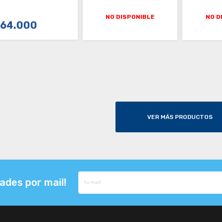
EXPLOSIÓN 59CC -
G1858AR
NO DISPONIBLE
NO D
64.000
COMPRAR
VER MÁS PRODUCTOS
ades por mail!