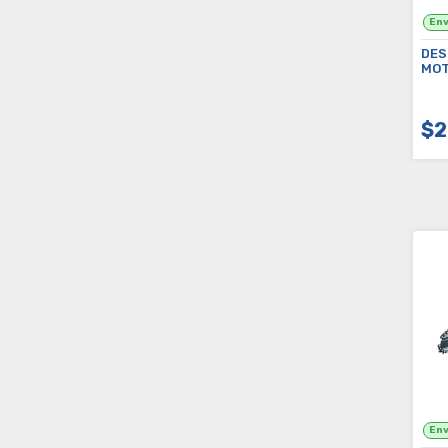
DES
MOT
"SP
$2