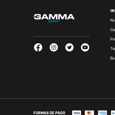
I
No
Ga
Pr
Té
Bo
FORMAS DE PAGO