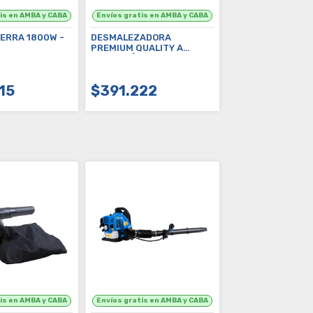
ERRA 1800W -
DESMALEZADORA
PREMIUM QUALITY A
EXPLOSIÓN 68CC -
G1859AR
15
$391.222
OMPRAR
COMPRAR