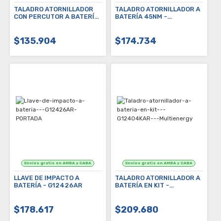
TALADRO ATORNILLADOR
TALADRO ATORNILLADOR A
CON PERCUTOR A BATERÍA
BATERÍA 45NM -
EN KIT - GAMMA SELECT -
G12403/1AR -
G12601KAR
MULTIENERGY + REGALO DE
PUNTAS (G19524AC)
$135.904
$174.734
LLAVE DE IMPACTO A
TALADRO ATORNILLADOR A
BATERÍA - G12426AR
BATERÍA EN KIT -
G12404KAR -
MULTIENERGY
$178.617
$209.680