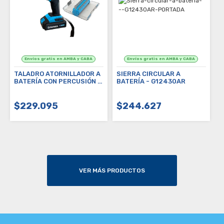
TALADRO ATORNILLADOR A
SIERRA CIRCULAR A
BATERÍA CON PERCUSIÓN -
BATERÍA - G12430AR
G12402/1AR -
MULTIENERGY + REGALO DE
PUNTAS (G19523AC)
$229.095
$244.627
VER MÁS PRODUCTOS